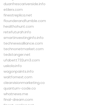
duanfrescariverside.info
etilerx.com
finestreplica.net
flounderandfumble.com
healthohunt.com
retefuturah.info
smartinvestinginfo.info
technewsalliance.com
technonetmarket.com
tedstanger.net
ufabett732um3.com
uskola.info
wagonpaints.info
waitfornext.com
clearvisionmarketing.co
quantum-code.co
whatnews.me
final-dream.com