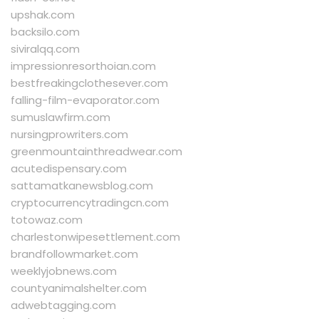
upshak.com
backsilo.com
siviralqq.com
impressionresorthoian.com
bestfreakingclothesever.com
falling-film-evaporator.com
sumuslawfirm.com
nursingprowriters.com
greenmountainthreadwear.com
acutedispensary.com
sattamatkanewsblog.com
cryptocurrencytradingcn.com
totowaz.com
charlestonwipesettlement.com
brandfollowmarket.com
weeklyjobnews.com
countyanimalshelter.com
adwebtagging.com