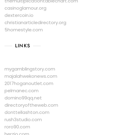
themultiplicationtablechart.com
casinoglamour.org
dextercoin.io
christianarticledirectory.org
5homestyle.com
LINKS
mygamblingstory.com
majalahwekonews.com
2017hoganoutlet.com
pelmanec.com
domino99qq.net
directoryoftheweb.com
donttellashton.com
rush3studio.com
roro90.com
herzio.com