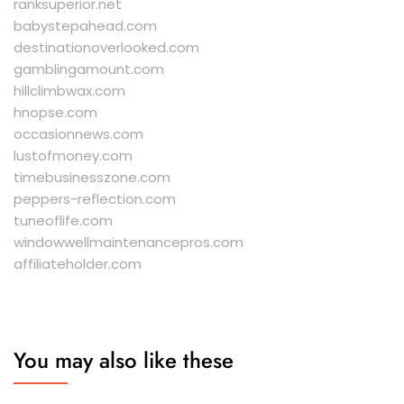
ranksuperior.net
babystepahead.com
destinationoverlooked.com
gamblingamount.com
hillclimbwax.com
hnopse.com
occasionnews.com
lustofmoney.com
timebusinesszone.com
peppers-reflection.com
tuneoflife.com
windowwellmaintenancepros.com
affiliateholder.com
You may also like these