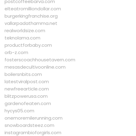
postcoffeebarva.com
elteatromilliondollar.com
burgerkingfranchise.org
vallarpadathamma.net
realworldsize.com
teknolama.com
productforbaby.com
orb-z.com
fosterscoachhousetavern.com
mesasdecultivoonline.com
boilersnbits.com
latestviralpost.com
newfreearticle.com
blitzpowerusa.com
gardenofeaten.com
hycys05.com
onemoremilerunning.com
snowboardsteez.com
instagrambioforgirls.com