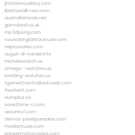
jimsfamousbbq.com
libertywalk-usa.com
australiamovie.net
gizmobird.co.uk
mp3djsong.com
coursdanglaistoulouse.com
neptunuslex.com
auguri-di-natale.info
michelewatch.us
omega--watches.us
breitling-watches.us
tgarnettcentrallautoads.com
fixadvert.com
autopluz.co
save3time-c.com
vexonhcf.com
demos-pixelsparadise.com
mediatitude.com
prewarmotorcycles.com