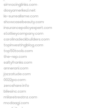
simracinglinks.com
dosyamerkezi.net
le-surrealisme.com
showcasebeauty.com
insurancepolicyexpert.com
statkeycompany.com
carolinadeckbuilders.com
topinvestingblog.com
top50tools.com
the-rep.com
saltyfranks.com
annerani.com
jazzatude.com
0022pa.com
zeroshare.info
bilesinc.com
milaretreatnz.com
modaagi.com