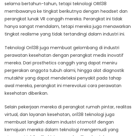
selama bertahun-tahun, tetapi teknologi ORI138
membawanya ke tingkat berikutnya dengan headset dan
perangkat lunak VR canggih mereka. Perangkat ini tidak
hanya sangat mendalam, tetapi mereka juga menawarkan
tingkat realisme yang tidak tertandingi dalam industri ini.
Teknologi Ori138 juga membuat gelombang di industri
perawatan kesehatan dengan perangkat medis inovatif
mereka. Dari prosthetics canggih yang dapat meniru
pergerakan anggota tubuh alami, hingga alat diagnostik
mutakhir yang dapat mendeteksi penyakit pada tahap
awal mereka, perangkat ini merevolusi cara perawatan
kesehatan diberikan.
Selain pekerjaan mereka di perangkat rumah pintar, realitas
virtual, dan layanan kesehatan, ori138 teknologi juga
membuat langkah dalam industri otomotif dengan
kemajuan mereka dalam teknologi mengemudi yang