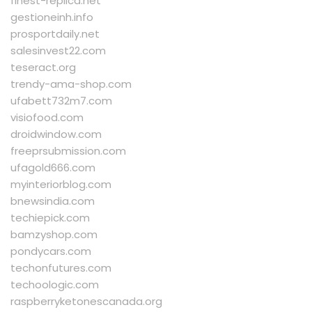
finest-replica.net
gestioneinh.info
prosportdaily.net
salesinvest22.com
teseract.org
trendy-ama-shop.com
ufabett732m7.com
visiofood.com
droidwindow.com
freeprsubmission.com
ufagold666.com
myinteriorblog.com
bnewsindia.com
techiepick.com
bamzyshop.com
pondycars.com
techonfutures.com
techoologic.com
raspberryketonescanada.org