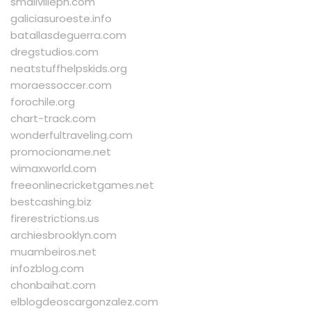
smallvilleph.com
galiciasuroeste.info
batallasdeguerra.com
dregstudios.com
neatstuffhelpskids.org
moraessoccer.com
forochile.org
chart-track.com
wonderfultraveling.com
promocioname.net
wimaxworld.com
freeonlinecricketgames.net
bestcashing.biz
firerestrictions.us
archiesbrooklyn.com
muambeiros.net
infozblog.com
chonbaihat.com
elblogdeoscargonzalez.com