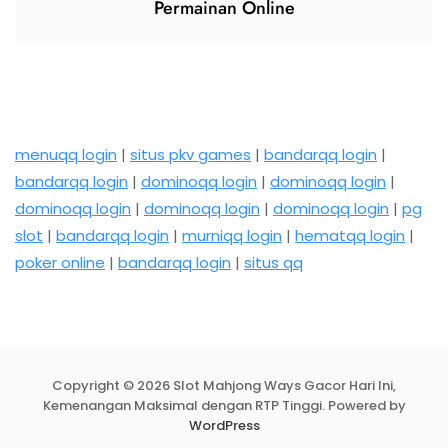
Permainan Online
menuqq login
|
situs pkv games
|
bandarqq login
|
bandarqq login
|
dominoqq login
|
dominoqq login
|
dominoqq login
|
dominoqq login
|
dominoqq login
|
pg
slot
|
bandarqq login
|
murniqq login
|
hematqq login
|
poker online
|
bandarqq login
|
situs qq
Copyright © 2026 Slot Mahjong Ways Gacor Hari Ini,
Kemenangan Maksimal dengan RTP Tinggi. Powered by
WordPress