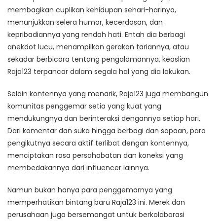
membagikan cuplikan kehidupan sehari-harinya,
menunjukkan selera humor, kecerdasan, dan
kepribadiannya yang rendah hati. Entah dia berbagi
anekdot lucu, menampilkan gerakan tariannya, atau
sekadar berbicara tentang pengalamannya, keaslian
Raja123 terpancar dalam segala hal yang dia lakukan.
Selain kontennya yang menarik, Raja123 juga membangun
komunitas penggemar setia yang kuat yang
mendukungnya dan berinteraksi dengannya setiap hari.
Dari komentar dan suka hingga berbagi dan sapaan, para
pengikutnya secara aktif terlibat dengan kontennya,
menciptakan rasa persahabatan dan koneksi yang
membedakannya dari influencer lainnya.
Namun bukan hanya para penggemarnya yang
memperhatikan bintang baru Raja123 ini. Merek dan
perusahaan juga bersemangat untuk berkolaborasi