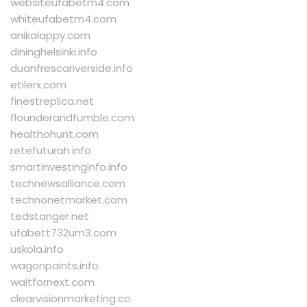
websiteufabetm4.com
whiteufabetm4.com
anikalappy.com
dininghelsinki.info
duanfrescariverside.info
etilerx.com
finestreplica.net
flounderandfumble.com
healthohunt.com
retefuturah.info
smartinvestinginfo.info
technewsalliance.com
technonetmarket.com
tedstanger.net
ufabett732um3.com
uskola.info
wagonpaints.info
waitfornext.com
clearvisionmarketing.co