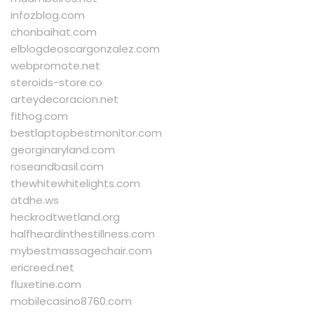
infozblog.com
chonbaihat.com
elblogdeoscargonzalez.com
webpromote.net
steroids-store.co
arteydecoracion.net
fithog.com
bestlaptopbestmonitor.com
georginaryland.com
roseandbasil.com
thewhitewhitelights.com
atdhe.ws
heckrodtwetland.org
halfheardinthestillness.com
mybestmassagechair.com
ericreed.net
fluxetine.com
mobilecasino8760.com