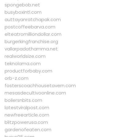
spongebob.net
busyboxintl.com
auttayanratchapak.com
postcoffeebarva.com
elteatromilliondollar.com
burgerkingfranchise.org
vallarpadathamma.net
realworldsize.com
teknolama.com
productforbaby.com
orb-z.com
fosterscoachhousetavern.com
mesasdecultivoonline.com
boilersnbits.com
latestviralpost.com
newfreearticle.com
blitzpowerusa.com
gardenofeaten.com
hycys05.com