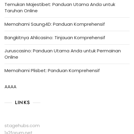
Temukan Majestibet: Panduan Utama Anda untuk
Taruhan Online
Memahami Saung4D: Panduan Komprehensif
Bangkitnya Ahlicasino: Tinjauan Komprehensif
Juruscasino: Panduan Utama Anda untuk Permainan
Online
Memahami Plisbet: Panduan Komprehensif
AAAA
LINKS
stagehubs.com
1x2forum.net