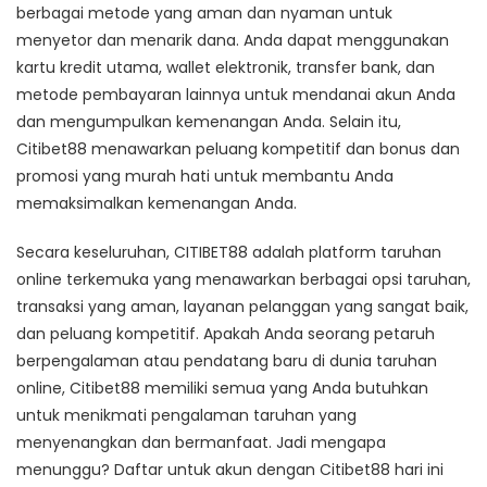
berbagai metode yang aman dan nyaman untuk
menyetor dan menarik dana. Anda dapat menggunakan
kartu kredit utama, wallet elektronik, transfer bank, dan
metode pembayaran lainnya untuk mendanai akun Anda
dan mengumpulkan kemenangan Anda. Selain itu,
Citibet88 menawarkan peluang kompetitif dan bonus dan
promosi yang murah hati untuk membantu Anda
memaksimalkan kemenangan Anda.
Secara keseluruhan, CITIBET88 adalah platform taruhan
online terkemuka yang menawarkan berbagai opsi taruhan,
transaksi yang aman, layanan pelanggan yang sangat baik,
dan peluang kompetitif. Apakah Anda seorang petaruh
berpengalaman atau pendatang baru di dunia taruhan
online, Citibet88 memiliki semua yang Anda butuhkan
untuk menikmati pengalaman taruhan yang
menyenangkan dan bermanfaat. Jadi mengapa
menunggu? Daftar untuk akun dengan Citibet88 hari ini