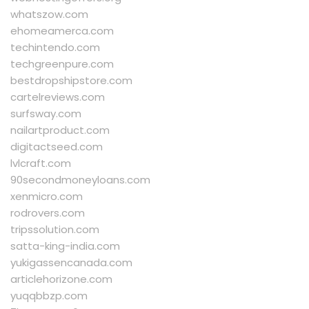
whatszow.com
ehomeamerca.com
techintendo.com
techgreenpure.com
bestdropshipstore.com
cartelreviews.com
surfsway.com
nailartproduct.com
digitactseed.com
lvlcraft.com
90secondmoneyloans.com
xenmicro.com
rodrovers.com
tripssolution.com
satta-king-india.com
yukigassencanada.com
articlehorizone.com
yuqqbbzp.com