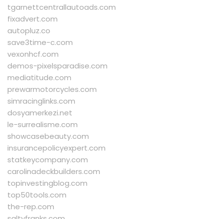
tgarnettcentrallautoads.com
fixadvert.com
autopluz.co
save3time-c.com
vexonhcf.com
demos-pixelsparadise.com
mediatitude.com
prewarmotorcycles.com
simracinglinks.com
dosyamerkezi.net
le-surrealisme.com
showcasebeauty.com
insurancepolicyexpert.com
statkeycompany.com
carolinadeckbuilders.com
topinvestingblog.com
top50tools.com
the-rep.com
saltyfranks.com