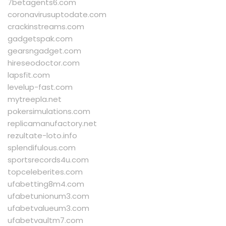
7betagents6.com
coronavirusuptodate.com
crackinstreams.com
gadgetspak.com
gearsngadget.com
hireseodoctor.com
lapsfit.com
levelup-fast.com
mytreepla.net
pokersimulations.com
replicamanufactory.net
rezultate-loto.info
splendifulous.com
sportsrecords4u.com
topceleberites.com
ufabetting8m4.com
ufabetunionum3.com
ufabetvalueum3.com
ufabetvaultm7.com