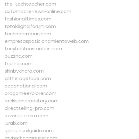
the-techteacher.com
automobilenews-online.com
fashionalltimes.com
totaldigitalforum.com
technoarmaan.com
empresasposicionamientoweb.com
tonybestcosmetics.com
buzznc.com
fxjoiner.com
skinbykindra.com
alltherageface.com
codenational.com
progameexplorer.com
rockislandroastery.com
directselling-pro.com
revenuealarm.com
lurab.com
ignitioncoilguide.com
mytechcomputer.com