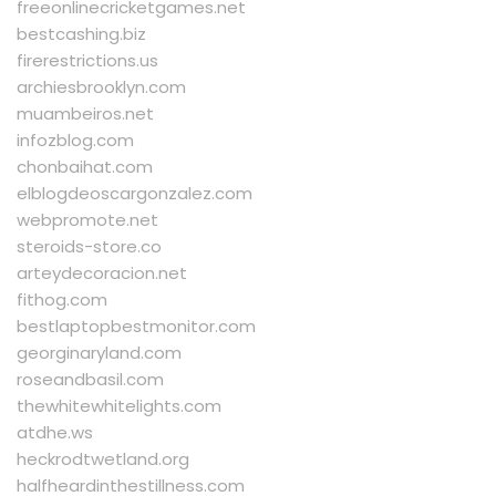
freeonlinecricketgames.net
bestcashing.biz
firerestrictions.us
archiesbrooklyn.com
muambeiros.net
infozblog.com
chonbaihat.com
elblogdeoscargonzalez.com
webpromote.net
steroids-store.co
arteydecoracion.net
fithog.com
bestlaptopbestmonitor.com
georginaryland.com
roseandbasil.com
thewhitewhitelights.com
atdhe.ws
heckrodtwetland.org
halfheardinthestillness.com