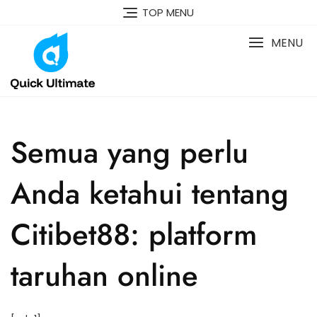
Skip
TOP MENU
to
content
MENU
Semua yang perlu
Anda ketahui tentang
Citibet88: platform
taruhan online