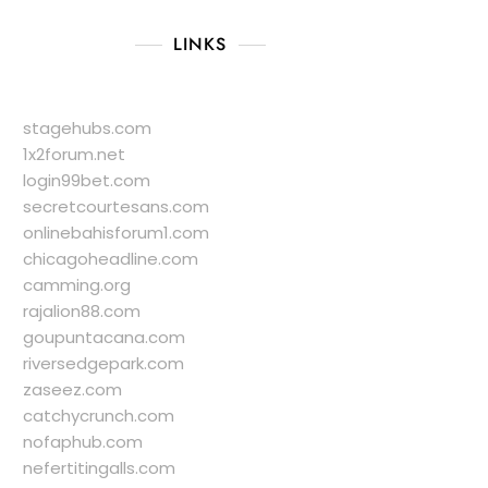
LINKS
stagehubs.com
1x2forum.net
login99bet.com
secretcourtesans.com
onlinebahisforum1.com
chicagoheadline.com
camming.org
rajalion88.com
goupuntacana.com
riversedgepark.com
zaseez.com
catchycrunch.com
nofaphub.com
nefertitingalls.com