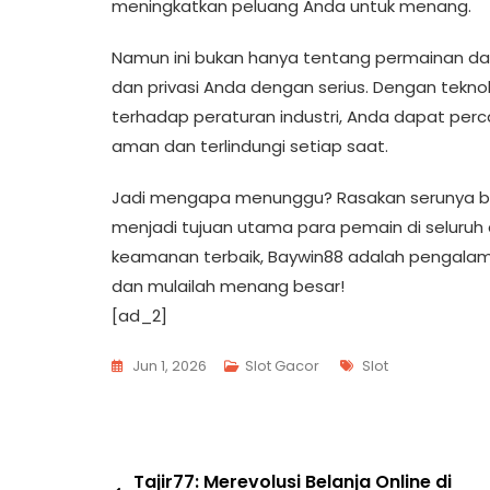
meningkatkan peluang Anda untuk menang.
Namun ini bukan hanya tentang permainan d
dan privasi Anda dengan serius. Dengan tekno
terhadap peraturan industri, Anda dapat per
aman dan terlindungi setiap saat.
Jadi mengapa menunggu? Rasakan serunya berju
menjadi tujuan utama para pemain di seluruh
keamanan terbaik, Baywin88 adalah pengalama
dan mulailah menang besar!
[ad_2]
Tags
Jun 1, 2026
Slot Gacor
Slot
Post
Tajir77: Merevolusi Belanja Online di