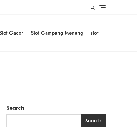
Slot Gacor
Slot Gampang Menang
slot
Search
Search