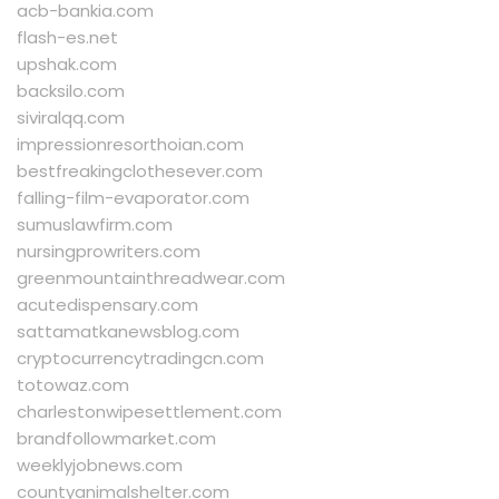
acb-bankia.com
flash-es.net
upshak.com
backsilo.com
siviralqq.com
impressionresorthoian.com
bestfreakingclothesever.com
falling-film-evaporator.com
sumuslawfirm.com
nursingprowriters.com
greenmountainthreadwear.com
acutedispensary.com
sattamatkanewsblog.com
cryptocurrencytradingcn.com
totowaz.com
charlestonwipesettlement.com
brandfollowmarket.com
weeklyjobnews.com
countyanimalshelter.com