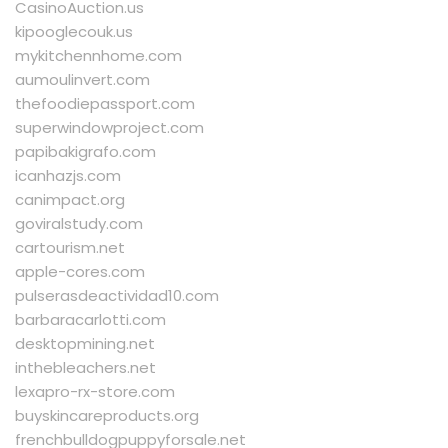
CasinoAuction.us
kipooglecouk.us
mykitchennhome.com
aumoulinvert.com
thefoodiepassport.com
superwindowproject.com
papibakigrafo.com
icanhazjs.com
canimpact.org
goviralstudy.com
cartourism.net
apple-cores.com
pulserasdeactividad10.com
barbaracarlotti.com
desktopmining.net
inthebleachers.net
lexapro-rx-store.com
buyskincareproducts.org
frenchbulldogpuppyforsale.net