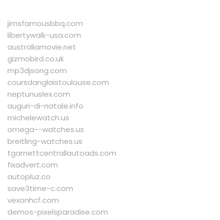
jimsfamousbbq.com
libertywalk-usa.com
australiamovie.net
gizmobird.co.uk
mp3djsong.com
coursdanglaistoulouse.com
neptunuslex.com
auguri-di-natale.info
michelewatch.us
omega--watches.us
breitling-watches.us
tgarnettcentrallautoads.com
fixadvert.com
autopluz.co
save3time-c.com
vexonhcf.com
demos-pixelsparadise.com