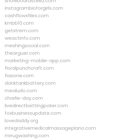
snowboardsteez.com
instagrambioforgirls.com
cashflowxfiles.com
kmbb10.com
getxtrem.com
weactinfo.com
meshingsocial.com
thearguer.com
marketing-mobile-app.com
floralpunchcraft.com
fiasone.com
danktankbattery.com
mealudo.com
charlie-day.com
livedirectbettingpoker.com
foxbusinessupdate.com
lovedaddy.org
integrativemedicalmassageplano.com
mrrugwashing.com