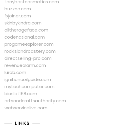
tonybestcosmetics.com
buzznc.com
fxjoiner.com
skinbykindra.com
alltherageface.com
codenational.com
progameexplorer.com
rockislandroastery.com
directselling-pro.com
revenuealarm.com
lurab.com
ignitioncoilguide.com
mytechcomputer.com
bioslot168.com
artsandcraftsauthority.com
webservicelive.com
LINKS