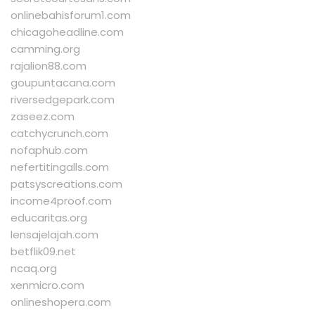
onlinebahisforum1.com
chicagoheadline.com
camming.org
rajalion88.com
goupuntacana.com
riversedgepark.com
zaseez.com
catchycrunch.com
nofaphub.com
nefertitingalls.com
patsyscreations.com
income4proof.com
educaritas.org
lensajelajah.com
betflik09.net
ncaq.org
xenmicro.com
onlineshopera.com