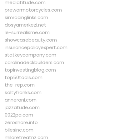
mediatitude.com
prewarmotorcycles.com
simracinglinks.com
dosyamerkezi.net
le-surrealisme.com
showcasebeauty.com
insurancepolicyexpert.com
statkeycompany.com
carolinadeckbuilders.com
topinvestingblog.com
top50tools.com
the-rep.com
saltyfranks.com
annerani.com
jazzatude.com
0022pa.com
zeroshare.info
bilesinc.com
milaretreatnz.com