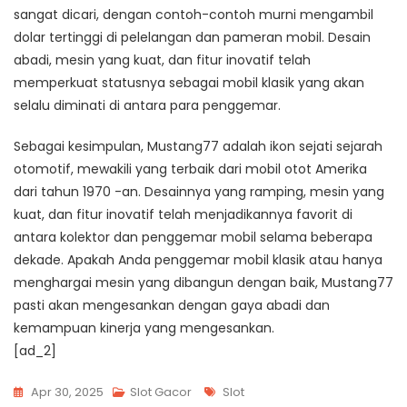
sangat dicari, dengan contoh-contoh murni mengambil
dolar tertinggi di pelelangan dan pameran mobil. Desain
abadi, mesin yang kuat, dan fitur inovatif telah
memperkuat statusnya sebagai mobil klasik yang akan
selalu diminati di antara para penggemar.
Sebagai kesimpulan, Mustang77 adalah ikon sejati sejarah
otomotif, mewakili yang terbaik dari mobil otot Amerika
dari tahun 1970 -an. Desainnya yang ramping, mesin yang
kuat, dan fitur inovatif telah menjadikannya favorit di
antara kolektor dan penggemar mobil selama beberapa
dekade. Apakah Anda penggemar mobil klasik atau hanya
menghargai mesin yang dibangun dengan baik, Mustang77
pasti akan mengesankan dengan gaya abadi dan
kemampuan kinerja yang mengesankan.
[ad_2]
Tags
Apr 30, 2025
Slot Gacor
Slot