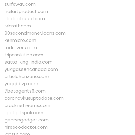
surfsway.com
nailartproduct.com
digitactseed.com
lvlcraft.com
90secondmoneyloans.com
xenmicro.com
rodrovers.com
tripssolution.com
satta-king-india.com
yukigassencanada.com
articlehorizone.com
yuqqbbzp.com
7betagents6.com
coronavirusuptodate.com
crackinstreams.com
gadgetspak.com
gearsngadget.com
hireseodoctor.com
lapsfit.com