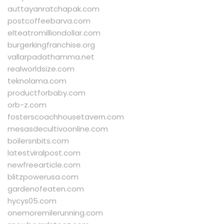
auttayanratchapak.com
postcoffeebarva.com
elteatromilliondollar.com
burgerkingfranchise.org
vallarpadathamma.net
realworldsize.com
teknolama.com
productforbaby.com
orb-z.com
fosterscoachhousetavern.com
mesasdecultivoonline.com
boilersnbits.com
latestviralpost.com
newfreearticle.com
blitzpowerusa.com
gardenofeaten.com
hycys05.com
onemoremilerunning.com