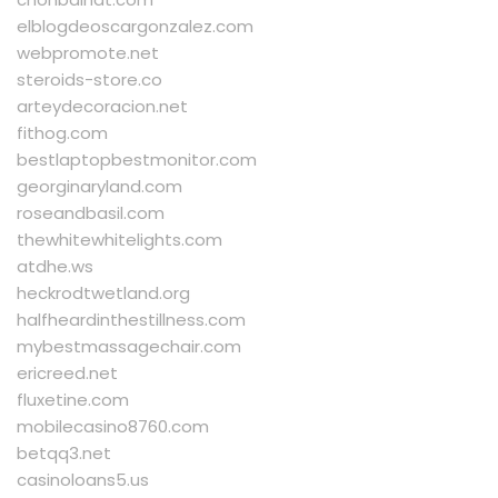
elblogdeoscargonzalez.com
webpromote.net
steroids-store.co
arteydecoracion.net
fithog.com
bestlaptopbestmonitor.com
georginaryland.com
roseandbasil.com
thewhitewhitelights.com
atdhe.ws
heckrodtwetland.org
halfheardinthestillness.com
mybestmassagechair.com
ericreed.net
fluxetine.com
mobilecasino8760.com
betqq3.net
casinoloans5.us