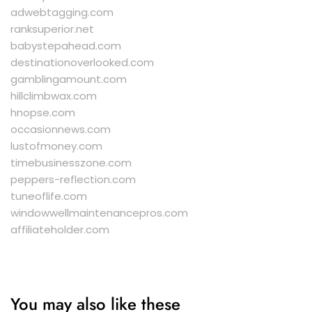
adwebtagging.com
ranksuperior.net
babystepahead.com
destinationoverlooked.com
gamblingamount.com
hillclimbwax.com
hnopse.com
occasionnews.com
lustofmoney.com
timebusinesszone.com
peppers-reflection.com
tuneoflife.com
windowwellmaintenancepros.com
affiliateholder.com
You may also like these