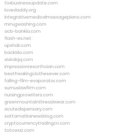
foxbusinessupdate.com
lovedaddy.org
integrativemedicalmassageplano.com
mrrugwashing.com
acb-bankia.com
flash-es.net
upshak.com
backsilo.com
siviralqq.com
impressionresorthoian.com
bestfreakingclothesever.com
falling-film-evaporator.com
sumuslawfirm.com
nursingprowriters.com
greenmountainthreadwear.com
acutedispensary.com
sattamatkanewsblog.com
cryptocurrencytradingcn.com
totowaz.com