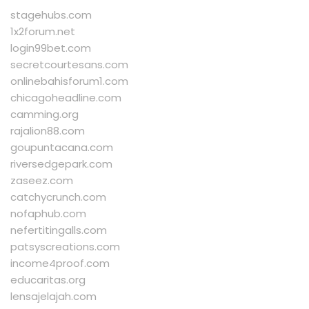
stagehubs.com
1x2forum.net
login99bet.com
secretcourtesans.com
onlinebahisforum1.com
chicagoheadline.com
camming.org
rajalion88.com
goupuntacana.com
riversedgepark.com
zaseez.com
catchycrunch.com
nofaphub.com
nefertitingalls.com
patsyscreations.com
income4proof.com
educaritas.org
lensajelajah.com