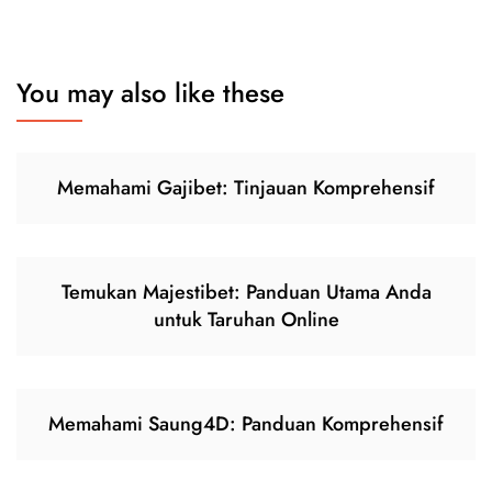
You may also like these
Memahami Gajibet: Tinjauan Komprehensif
Temukan Majestibet: Panduan Utama Anda
untuk Taruhan Online
Memahami Saung4D: Panduan Komprehensif