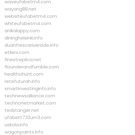
waveufabetm4.com
wayang88.net
websiteufabetm4.com
whiteufabetm4.com
anikalappy.com
dininghelsinki.info
duanfrescariverside.info
etilerx.com
finestreplica.net
flounderandfumble.com
healthohunt.com
retefuturah.info
smartinvestinginfo.info
technewsalliance.com
technonetmarket.com
tedstanger.net
ufabett732um3.com
uskola.info
wagonpaints.info