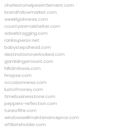
charlestonwipesettlement.com
brandfollowmarket.com
weeklyjobnews.com
countyanimalshelter.com
adwebtagging.com
ranksuperior.net
babystepahead.com
destinationoverlooked.com
gamblingamount.com
hillclimbwax.com
hnopse.com
occasionnews.com
lustofmoney.com
timebusinesszone.com
peppers-reflection.com
tuneoflife.com
windowwellmaintenancepros.com
affiliateholder.com