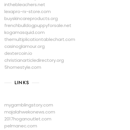
inthebleachers.net
lexapro-rx-store.com
buyskincareproducts.org
frenchbulldogpuppyforsale.net
kogamasquid.com
themultiplicationtablechart.com
casinoglamour.org
dextercoin.io
christianarticledirectory.org
5homestyle.com
LINKS
mygamblingstory.com
majalahwekonews.com
2017hoganoutlet.com
pelmanec.com