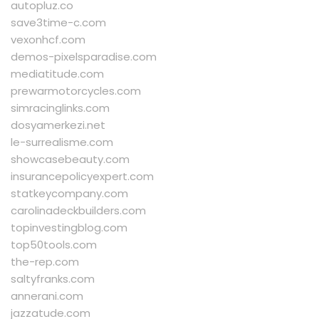
autopluz.co
save3time-c.com
vexonhcf.com
demos-pixelsparadise.com
mediatitude.com
prewarmotorcycles.com
simracinglinks.com
dosyamerkezi.net
le-surrealisme.com
showcasebeauty.com
insurancepolicyexpert.com
statkeycompany.com
carolinadeckbuilders.com
topinvestingblog.com
top50tools.com
the-rep.com
saltyfranks.com
annerani.com
jazzatude.com