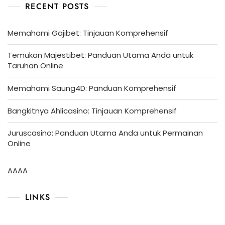
RECENT POSTS
Memahami Gajibet: Tinjauan Komprehensif
Temukan Majestibet: Panduan Utama Anda untuk
Taruhan Online
Memahami Saung4D: Panduan Komprehensif
Bangkitnya Ahlicasino: Tinjauan Komprehensif
Juruscasino: Panduan Utama Anda untuk Permainan
Online
AAAA
LINKS