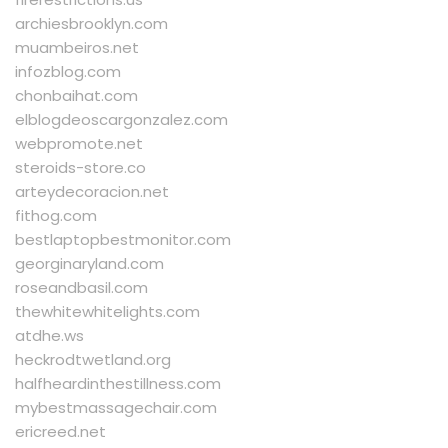
archiesbrooklyn.com
muambeiros.net
infozblog.com
chonbaihat.com
elblogdeoscargonzalez.com
webpromote.net
steroids-store.co
arteydecoracion.net
fithog.com
bestlaptopbestmonitor.com
georginaryland.com
roseandbasil.com
thewhitewhitelights.com
atdhe.ws
heckrodtwetland.org
halfheardinthestillness.com
mybestmassagechair.com
ericreed.net