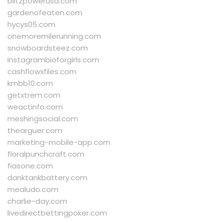
blitzpowerusa.com
gardenofeaten.com
hycys05.com
onemoremilerunning.com
snowboardsteez.com
instagrambioforgirls.com
cashflowxfiles.com
kmbb10.com
getxtrem.com
weactinfo.com
meshingsocial.com
thearguer.com
marketing-mobile-app.com
floralpunchcraft.com
fiasone.com
danktankbattery.com
mealudo.com
charlie-day.com
livedirectbettingpoker.com