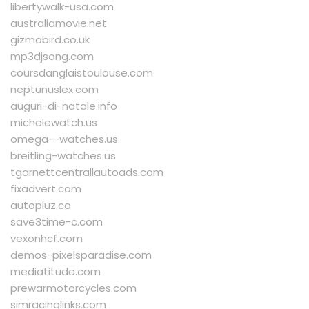
libertywalk-usa.com
australiamovie.net
gizmobird.co.uk
mp3djsong.com
coursdanglaistoulouse.com
neptunuslex.com
auguri-di-natale.info
michelewatch.us
omega--watches.us
breitling-watches.us
tgarnettcentrallautoads.com
fixadvert.com
autopluz.co
save3time-c.com
vexonhcf.com
demos-pixelsparadise.com
mediatitude.com
prewarmotorcycles.com
simracinglinks.com