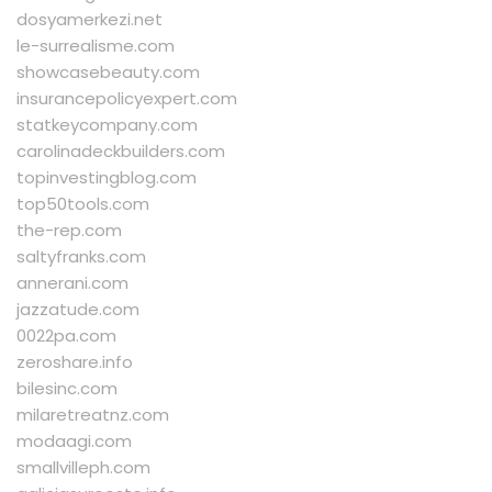
dosyamerkezi.net
le-surrealisme.com
showcasebeauty.com
insurancepolicyexpert.com
statkeycompany.com
carolinadeckbuilders.com
topinvestingblog.com
top50tools.com
the-rep.com
saltyfranks.com
annerani.com
jazzatude.com
0022pa.com
zeroshare.info
bilesinc.com
milaretreatnz.com
modaagi.com
smallvilleph.com