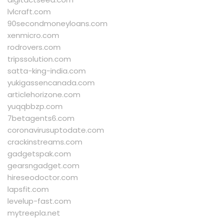
lvlcraft.com
90secondmoneyloans.com
xenmicro.com
rodrovers.com
tripssolution.com
satta-king-india.com
yukigassencanada.com
articlehorizone.com
yuqqbbzp.com
7betagents6.com
coronavirusuptodate.com
crackinstreams.com
gadgetspak.com
gearsngadget.com
hireseodoctor.com
lapsfit.com
levelup-fast.com
mytreepla.net