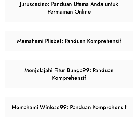
Juruscasino: Panduan Utama Anda untuk
Permainan Online
Memahami Plisbet: Panduan Komprehensif
Menjelajahi Fitur Bunga99: Panduan
Komprehensif
Memahami Winlose99: Panduan Komprehensif