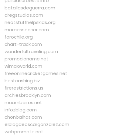
galiciasuroeste.info
batallasdeguerra.com
dregstudios.com
neatstuffhelpskids.org
moraessoccer.com
forochile.org
chart-track.com
wonderfultraveling.com
promocioname.net
wimaxworld.com
freeonlinecricketgames.net
bestcashing.biz
firerestrictions.us
archiesbrooklyn.com
muambeiros.net
infozblog.com
chonbaihat.com
elblogdeoscargonzalez.com
webpromote.net