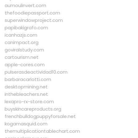
aumoulinvert.com
thefoodiepassport.com
superwindowproject.com
papibakigrafo.com
icanhazjs.com
canimpact.org
goviralstudy.com
cartourism.net
apple-cores.com
pulserasdeactividad10.com
barbaracarlotti.com
desktopmining.net
inthebleachers.net
lexapro-rx-store.com
buyskincareproducts.org
frenchbulldogpuppyforsale.net
kogamasquid.com
themultiplicationtablechart.com