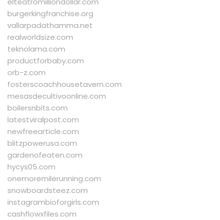
elteatromilliondollar.com
burgerkingfranchise.org
vallarpadathamma.net
realworldsize.com
teknolama.com
productforbaby.com
orb-z.com
fosterscoachhousetavern.com
mesasdecultivoonline.com
boilersnbits.com
latestviralpost.com
newfreearticle.com
blitzpowerusa.com
gardenofeaten.com
hycys05.com
onemoremilerunning.com
snowboardsteez.com
instagrambioforgirls.com
cashflowxfiles.com