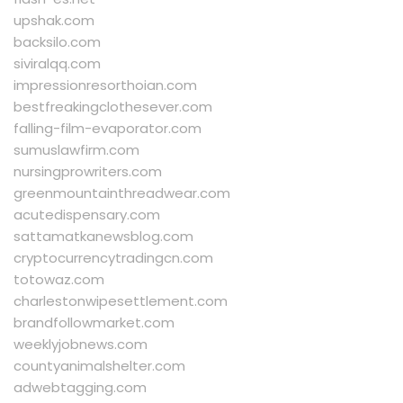
upshak.com
backsilo.com
siviralqq.com
impressionresorthoian.com
bestfreakingclothesever.com
falling-film-evaporator.com
sumuslawfirm.com
nursingprowriters.com
greenmountainthreadwear.com
acutedispensary.com
sattamatkanewsblog.com
cryptocurrencytradingcn.com
totowaz.com
charlestonwipesettlement.com
brandfollowmarket.com
weeklyjobnews.com
countyanimalshelter.com
adwebtagging.com