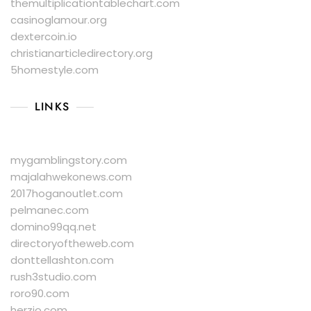
themultiplicationtablechart.com
casinoglamour.org
dextercoin.io
christianarticledirectory.org
5homestyle.com
LINKS
mygamblingstory.com
majalahwekonews.com
2017hoganoutlet.com
pelmanec.com
domino99qq.net
directoryoftheweb.com
donttellashton.com
rush3studio.com
roro90.com
herzio.com