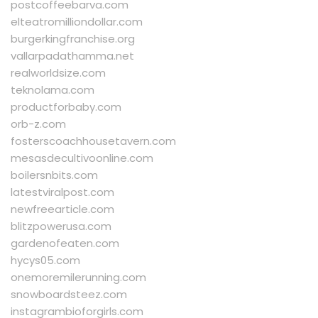
postcoffeebarva.com
elteatromilliondollar.com
burgerkingfranchise.org
vallarpadathamma.net
realworldsize.com
teknolama.com
productforbaby.com
orb-z.com
fosterscoachhousetavern.com
mesasdecultivoonline.com
boilersnbits.com
latestviralpost.com
newfreearticle.com
blitzpowerusa.com
gardenofeaten.com
hycys05.com
onemoremilerunning.com
snowboardsteez.com
instagrambioforgirls.com