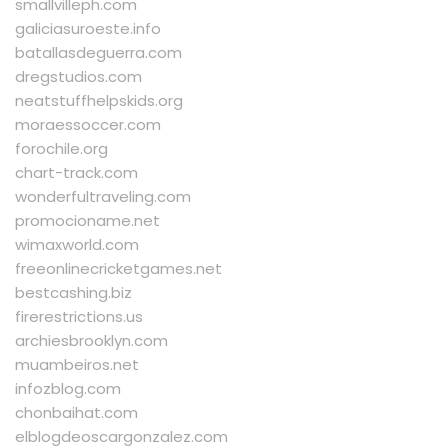
smallvilleph.com
galiciasuroeste.info
batallasdeguerra.com
dregstudios.com
neatstuffhelpskids.org
moraessoccer.com
forochile.org
chart-track.com
wonderfultraveling.com
promocioname.net
wimaxworld.com
freeonlinecricketgames.net
bestcashing.biz
firerestrictions.us
archiesbrooklyn.com
muambeiros.net
infozblog.com
chonbaihat.com
elblogdeoscargonzalez.com