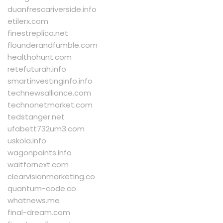
duanfrescariverside.info
etilerx.com
finestreplica.net
flounderandfumble.com
healthohunt.com
retefuturah.info
smartinvestinginfo.info
technewsalliance.com
technonetmarket.com
tedstanger.net
ufabett732um3.com
uskola.info
wagonpaints.info
waitfornext.com
clearvisionmarketing.co
quantum-code.co
whatnews.me
final-dream.com