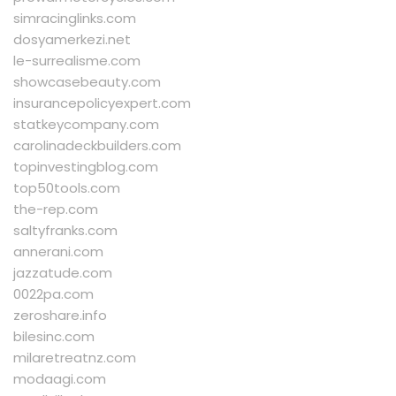
simracinglinks.com
dosyamerkezi.net
le-surrealisme.com
showcasebeauty.com
insurancepolicyexpert.com
statkeycompany.com
carolinadeckbuilders.com
topinvestingblog.com
top50tools.com
the-rep.com
saltyfranks.com
annerani.com
jazzatude.com
0022pa.com
zeroshare.info
bilesinc.com
milaretreatnz.com
modaagi.com