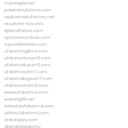
mytreepla.net
pokersimulations.com
replicamanufactory.net
rezultate-loto.info
splendifulous.com
sportsrecords4u.com
topceleberites.com
ufabetting8m4.com
ufabetunionum3.com
ufabetvalueum3.com
ufabetvaultm7.com
ufabetvillageum7.com
ufabetvoicem3.com
waveufabetm4.com
wayang88.net
websiteufabetm4.com
whiteufabetm4.com
anikalappy.com
dininghelsinki.info