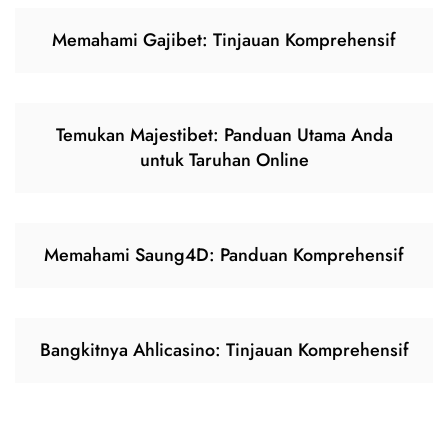
Memahami Gajibet: Tinjauan Komprehensif
Temukan Majestibet: Panduan Utama Anda
untuk Taruhan Online
Memahami Saung4D: Panduan Komprehensif
Bangkitnya Ahlicasino: Tinjauan Komprehensif