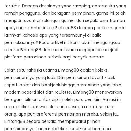
terakhir. Dengan desainnya yang ramping, antarmuka yang
ramah pengguna, dan beragam permainan, game ini telah
menjadi favorit di kalangan gamer dari segala usia. Namun
apa yang membedakan Bintang88 dengan platform game
lainnya? Rahasia apa yang tersembunyi di balik
permukaannya? Pada artikel ini, kami akan mengungkap
rahasia Bintang88 dan menelusuri mengapa ia menjadi
platform permainan terbaik bagi banyak pemain.
Salah satu rahasia utama Bintang88 adalah koleksi
permainannya yang luas. Dari permainan favorit klasik
seperti poker dan blackjack hingga permainan yang lebih
modern seperti slot dan roulette, Bintang88 menawarkan
beragam pilihan untuk dipilih oleh para pemain. Variasi ini
memastikan bahwa selalu ada sesuatu untuk semua
orang, apa pun preferensi permainan mereka. Selain itu,
Bintang88 secara berkala memperbarui pilihan
permainannya, menambahkan judul-judul baru dan