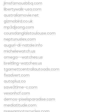
jimsfamousbbq.com
libertywalk-usa.com
australiamovie.net
gizmobird.co.uk
mp3djsong.com
coursdanglaistoulouse.com
neptunuslex.com
auguri-di-natale.info
michelewatch.us
omega--watches.us
breitling-watches.us
tgarnettcentrallautoads.com
fixadvert.com
autopluz.co
save3time-c.com
vexonhcf.com
demos-pixelsparadise.com
mediatitude.com
prewarmotorcycles.com