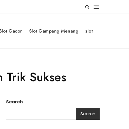
Slot Gacor
Slot Gampang Menang
slot
 Trik Sukses
Search
Search