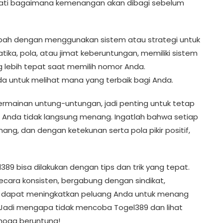
pakati bagaimana kemenangan akan dibagi sebelum
pah dengan menggunakan sistem atau strategi untuk
ika, pola, atau jimat keberuntungan, memiliki sistem
lebih tepat saat memilih nomor Anda.
a untuk melihat mana yang terbaik bagi Anda.
permainan untung-untungan, jadi penting untuk tetap
n Anda tidak langsung menang. Ingatlah bahwa setiap
ang, dan dengan ketekunan serta pola pikir positif,
9 bisa dilakukan dengan tips dan trik yang tepat.
cara konsisten, bergabung dengan sindikat,
da dapat meningkatkan peluang Anda untuk menang
Jadi mengapa tidak mencoba Togel389 dan lihat
moga beruntung!