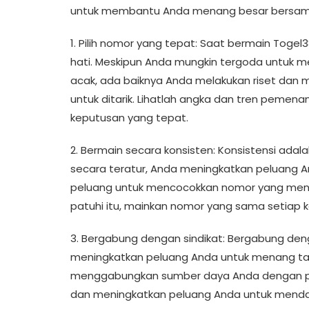
untuk membantu Anda menang besar bersam
1. Pilih nomor yang tepat: Saat bermain Toge
hati. Meskipun Anda mungkin tergoda untuk m
acak, ada baiknya Anda melakukan riset dan m
untuk ditarik. Lihatlah angka dan tren pem
keputusan yang tepat.
2. Bermain secara konsisten: Konsistensi ada
secara teratur, Anda meningkatkan peluang A
peluang untuk mencocokkan nomor yang menan
patuhi itu, mainkan nomor yang sama setiap k
3. Bergabung dengan sindikat: Bergabung den
meningkatkan peluang Anda untuk menang ta
menggabungkan sumber daya Anda dengan pem
dan meningkatkan peluang Anda untuk menda