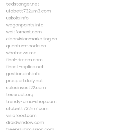
tedstanger.net
ufabett732um3.com
uskola.info
wagonpaints.info
waitfornext.com
clearvisionmarketing.co
quantum-code.co
whatnews.me
final-dream.com
finest-replica.net
gestioneinh.info
prosportdaily.net
salesinvest22.com
teseract.org
trendy-ama-shop.com
ufabett732m7.com
visiofood.com
droidwindow.com
freeprsubmission.com