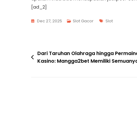
[ad_2]
Tags
Dec 27, 2025
Slot Gacor
Slot
Post
Dari Taruhan Olahraga hingga Permain
Kasino: Mangga2bet Memiliki Semuany
navigation