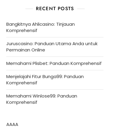
RECENT POSTS
Bangkitnya Ahlicasino: Tinjauan
Komprehensif
Juruscasino: Panduan Utama Anda untuk
Permainan Online
Memahami Plisbet: Panduan Komprehensif
Menjelajahi Fitur Bunga99: Panduan
Komprehensif
Memahami Winlose99: Panduan
Komprehensif
AAAA