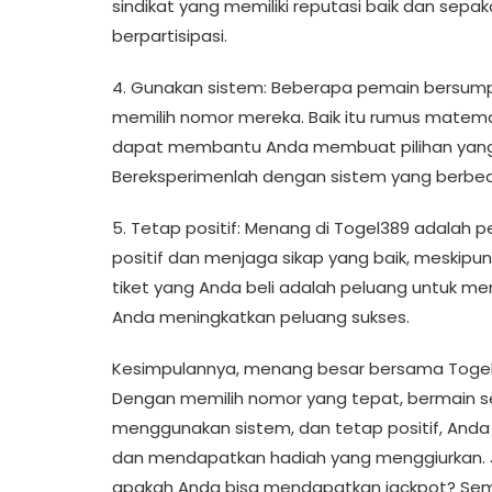
sindikat yang memiliki reputasi baik dan se
berpartisipasi.
4. Gunakan sistem: Beberapa pemain bersum
memilih nomor mereka. Baik itu rumus matemat
dapat membantu Anda membuat pilihan yang 
Bereksperimenlah dengan sistem yang berbed
5. Tetap positif: Menang di Togel389 adalah 
positif dan menjaga sikap yang baik, meskipu
tiket yang Anda beli adalah peluang untuk men
Anda meningkatkan peluang sukses.
Kesimpulannya, menang besar bersama Togel38
Dengan memilih nomor yang tepat, bermain se
menggunakan sistem, dan tetap positif, An
dan mendapatkan hadiah yang menggiurkan. 
apakah Anda bisa mendapatkan jackpot? Se