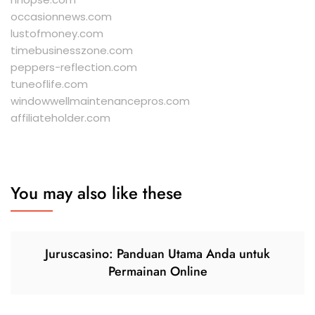
occasionnews.com
lustofmoney.com
timebusinesszone.com
peppers-reflection.com
tuneoflife.com
windowwellmaintenancepros.com
affiliateholder.com
You may also like these
Juruscasino: Panduan Utama Anda untuk
Permainan Online