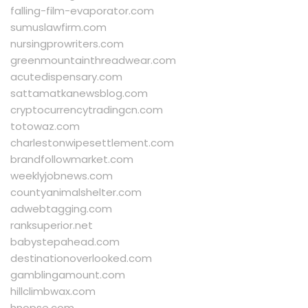
falling-film-evaporator.com
sumuslawfirm.com
nursingprowriters.com
greenmountainthreadwear.com
acutedispensary.com
sattamatkanewsblog.com
cryptocurrencytradingcn.com
totowaz.com
charlestonwipesettlement.com
brandfollowmarket.com
weeklyjobnews.com
countyanimalshelter.com
adwebtagging.com
ranksuperior.net
babystepahead.com
destinationoverlooked.com
gamblingamount.com
hillclimbwax.com
hnopse.com