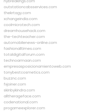
nybreakings.com
outstationcabsservices.com
thekrtagy.com
xchangeindia.com
coolmicrotech.com
dreamhousehack.com
the-techteacher.com
automobilenews-online.com
fashionalltimes.com
totaldigitalforum.com
technoarmaan.com
empresasposicionamientoweb.com
tonybestcosmetics.com
buzznc.com
fxjoiner.com
skinbykindra.com
alltherageface.com
codenational.com
progameexplorer.com