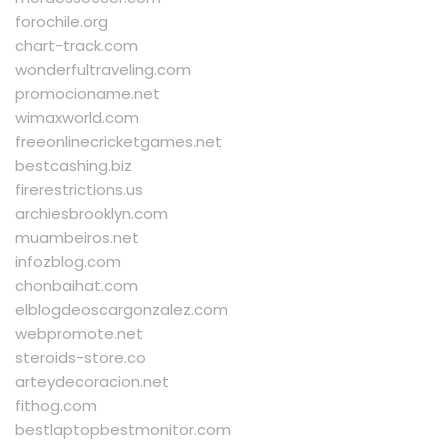
forochile.org
chart-track.com
wonderfultraveling.com
promocioname.net
wimaxworld.com
freeonlinecricketgames.net
bestcashing.biz
firerestrictions.us
archiesbrooklyn.com
muambeiros.net
infozblog.com
chonbaihat.com
elblogdeoscargonzalez.com
webpromote.net
steroids-store.co
arteydecoracion.net
fithog.com
bestlaptopbestmonitor.com