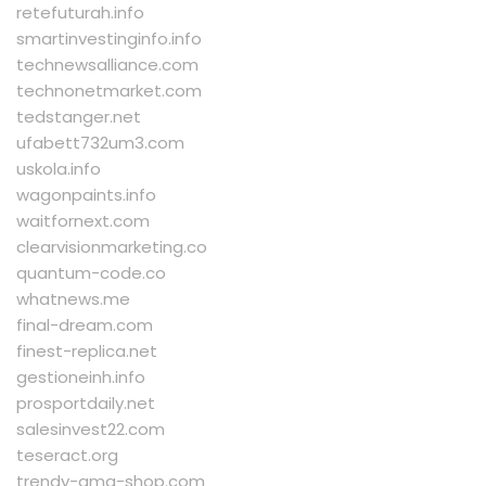
retefuturah.info
smartinvestinginfo.info
technewsalliance.com
technonetmarket.com
tedstanger.net
ufabett732um3.com
uskola.info
wagonpaints.info
waitfornext.com
clearvisionmarketing.co
quantum-code.co
whatnews.me
final-dream.com
finest-replica.net
gestioneinh.info
prosportdaily.net
salesinvest22.com
teseract.org
trendy-ama-shop.com