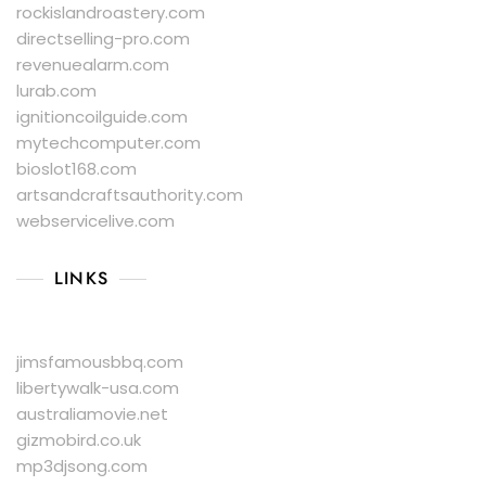
rockislandroastery.com
directselling-pro.com
revenuealarm.com
lurab.com
ignitioncoilguide.com
mytechcomputer.com
bioslot168.com
artsandcraftsauthority.com
webservicelive.com
LINKS
jimsfamousbbq.com
libertywalk-usa.com
australiamovie.net
gizmobird.co.uk
mp3djsong.com