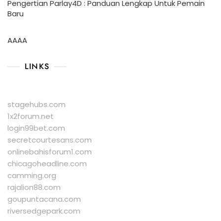
Pengertian Parlay4D : Panduan Lengkap Untuk Pemain
Baru
AAAA
LINKS
stagehubs.com
1x2forum.net
login99bet.com
secretcourtesans.com
onlinebahisforum1.com
chicagoheadline.com
camming.org
rajalion88.com
goupuntacana.com
riversedgepark.com