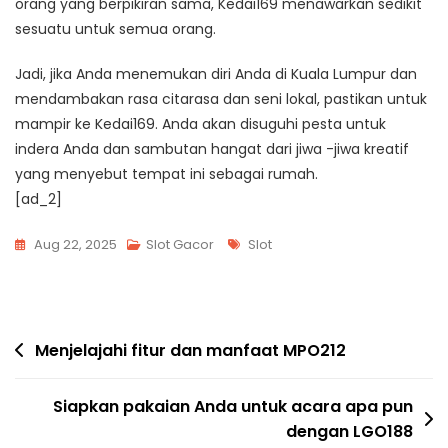
orang yang berpikiran sama, Kedai169 menawarkan sedikit
sesuatu untuk semua orang.
Jadi, jika Anda menemukan diri Anda di Kuala Lumpur dan
mendambakan rasa citarasa dan seni lokal, pastikan untuk
mampir ke Kedai169. Anda akan disuguhi pesta untuk
indera Anda dan sambutan hangat dari jiwa -jiwa kreatif
yang menyebut tempat ini sebagai rumah.
[ad_2]
Tags
Aug 22, 2025
Slot Gacor
Slot
Post
Menjelajahi fitur dan manfaat MPO212
navigation
Siapkan pakaian Anda untuk acara apa pun
dengan LGO188