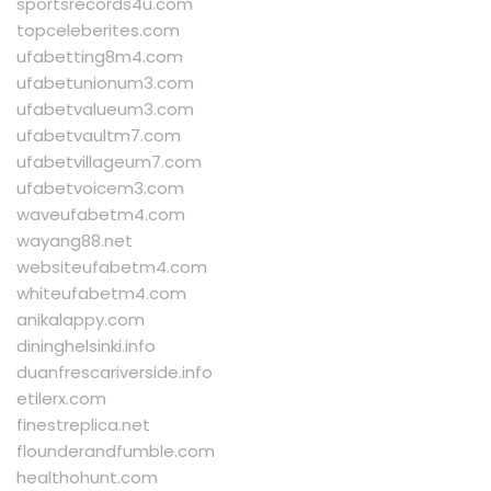
sportsrecords4u.com
topceleberites.com
ufabetting8m4.com
ufabetunionum3.com
ufabetvalueum3.com
ufabetvaultm7.com
ufabetvillageum7.com
ufabetvoicem3.com
waveufabetm4.com
wayang88.net
websiteufabetm4.com
whiteufabetm4.com
anikalappy.com
dininghelsinki.info
duanfrescariverside.info
etilerx.com
finestreplica.net
flounderandfumble.com
healthohunt.com