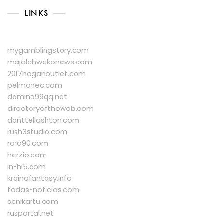
LINKS
mygamblingstory.com
majalahwekonews.com
2017hoganoutlet.com
pelmanec.com
domino99qq.net
directoryoftheweb.com
donttellashton.com
rush3studio.com
roro90.com
herzio.com
in-hi5.com
krainafantasy.info
todas-noticias.com
senikartu.com
rusportal.net