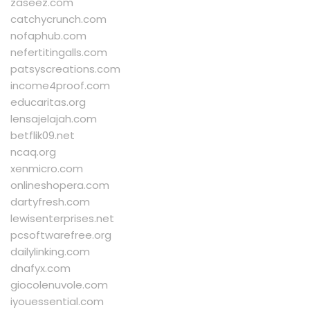
zaseez.com
catchycrunch.com
nofaphub.com
nefertitingalls.com
patsyscreations.com
income4proof.com
educaritas.org
lensajelajah.com
betflik09.net
ncaq.org
xenmicro.com
onlineshopera.com
dartyfresh.com
lewisenterprises.net
pcsoftwarefree.org
dailylinking.com
dnafyx.com
giocolenuvole.com
iyouessential.com