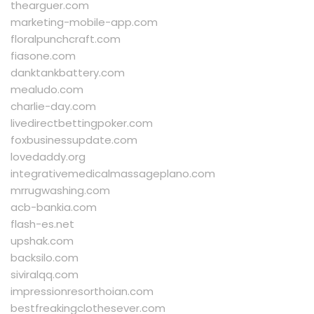
thearguer.com
marketing-mobile-app.com
floralpunchcraft.com
fiasone.com
danktankbattery.com
mealudo.com
charlie-day.com
livedirectbettingpoker.com
foxbusinessupdate.com
lovedaddy.org
integrativemedicalmassageplano.com
mrrugwashing.com
acb-bankia.com
flash-es.net
upshak.com
backsilo.com
siviralqq.com
impressionresorthoian.com
bestfreakingclothesever.com