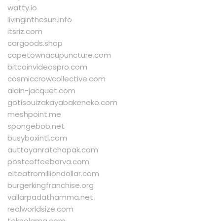
watty.io
livinginthesun.info
itsriz.com
cargoods.shop
capetownacupuncture.com
bitcoinvideospro.com
cosmiccrowcollective.com
alain-jacquet.com
gotisouizakayabakeneko.com
meshpoint.me
spongebob.net
busyboxintl.com
auttayanratchapak.com
postcoffeebarva.com
elteatromilliondollar.com
burgerkingfranchise.org
vallarpadathamma.net
realworldsize.com
teknolama.com