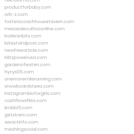
productforbaby.com
orb-z.com
fosterscoachhousetavern.com
mesasdecultivoonline.com
boilersnbits.com
latestviralpost.com
newfreearticle.com
blitzpowerusa.com
gardenofeaten.com
hycys05.com
onemoremilerunning.com
snowboardsteez.com
instagrambioforgirls.com
cashflowxfiles.com
kmbb10.com
getxtrem.com
weactinfo.com
meshingsocial.com