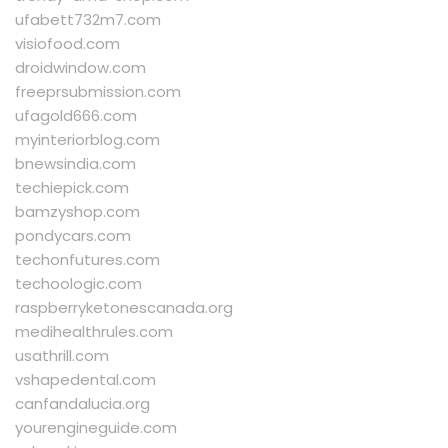
ufabett732m7.com
visiofood.com
droidwindow.com
freeprsubmission.com
ufagold666.com
myinteriorblog.com
bnewsindia.com
techiepick.com
bamzyshop.com
pondycars.com
techonfutures.com
techoologic.com
raspberryketonescanada.org
medihealthrules.com
usathrill.com
vshapedental.com
canfandalucia.org
yourengineguide.com