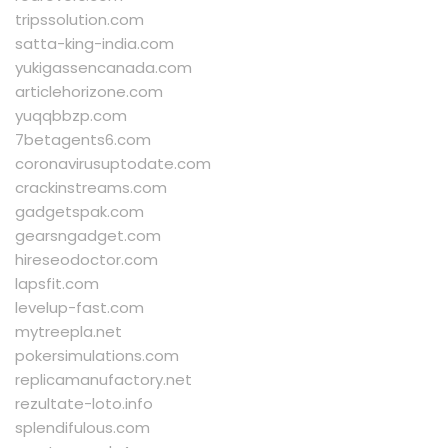
tripssolution.com
satta-king-india.com
yukigassencanada.com
articlehorizone.com
yuqqbbzp.com
7betagents6.com
coronavirusuptodate.com
crackinstreams.com
gadgetspak.com
gearsngadget.com
hireseodoctor.com
lapsfit.com
levelup-fast.com
mytreepla.net
pokersimulations.com
replicamanufactory.net
rezultate-loto.info
splendifulous.com