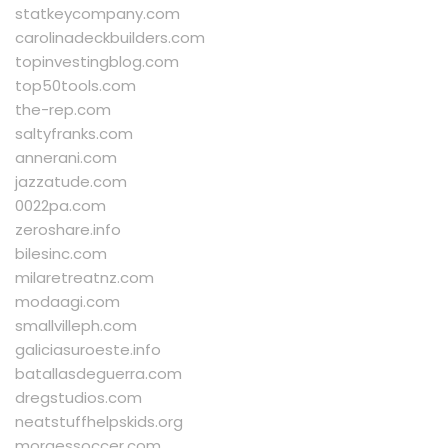
statkeycompany.com
carolinadeckbuilders.com
topinvestingblog.com
top50tools.com
the-rep.com
saltyfranks.com
annerani.com
jazzatude.com
0022pa.com
zeroshare.info
bilesinc.com
milaretreatnz.com
modaagi.com
smallvilleph.com
galiciasuroeste.info
batallasdeguerra.com
dregstudios.com
neatstuffhelpskids.org
moraessoccer.com