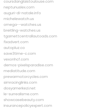
coursdanglaistoulouse.com
neptunuslex.com
auguri-di-natale.info
michelewatch.us
omega--watches.us
breitling-watches.us
tgarnettcentrallautoads.com
fixadvert.com
autopluz.co
save3time-c.com
vexonhcf.com
demos-pixelsparadise.com
mediatitude.com
prewarmotorcycles.com
simracinglinks.com
dosyamerkezi.net
le-surrealisme.com
showcasebeauty.com
insurancepolicyexpert.com