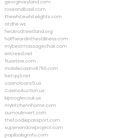
georginaryland.com
roseandbasil.com
thewhitewhitelights.com
atdhe.ws
heckrodtwetland.org
halfheardinthestillness.com
mybestmassagechair.com
ericreed.net
fluxetine.com
mobilecasino8760.com
betqq3.net
casinoloans5.us
CasinoAuction.us
kipooglecouk.us
mykitchennhome.com
aumoulinvert.com
thefoodiepassport.com
superwindowproject.com
papibakigrafo.com