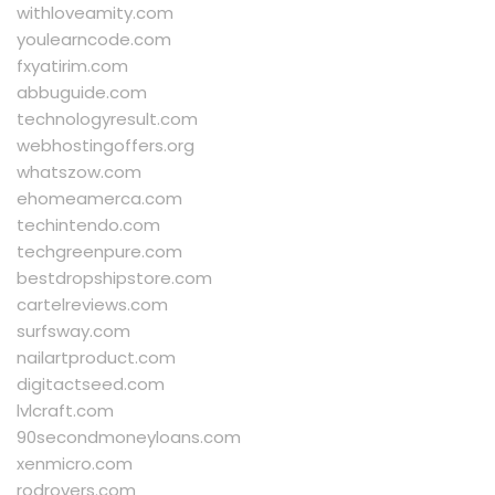
withloveamity.com
youlearncode.com
fxyatirim.com
abbuguide.com
technologyresult.com
webhostingoffers.org
whatszow.com
ehomeamerca.com
techintendo.com
techgreenpure.com
bestdropshipstore.com
cartelreviews.com
surfsway.com
nailartproduct.com
digitactseed.com
lvlcraft.com
90secondmoneyloans.com
xenmicro.com
rodrovers.com