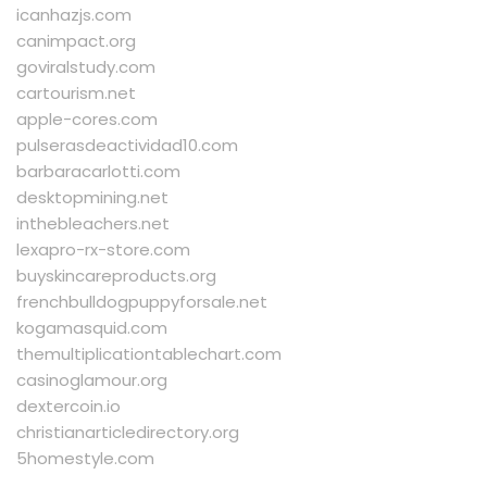
icanhazjs.com
canimpact.org
goviralstudy.com
cartourism.net
apple-cores.com
pulserasdeactividad10.com
barbaracarlotti.com
desktopmining.net
inthebleachers.net
lexapro-rx-store.com
buyskincareproducts.org
frenchbulldogpuppyforsale.net
kogamasquid.com
themultiplicationtablechart.com
casinoglamour.org
dextercoin.io
christianarticledirectory.org
5homestyle.com