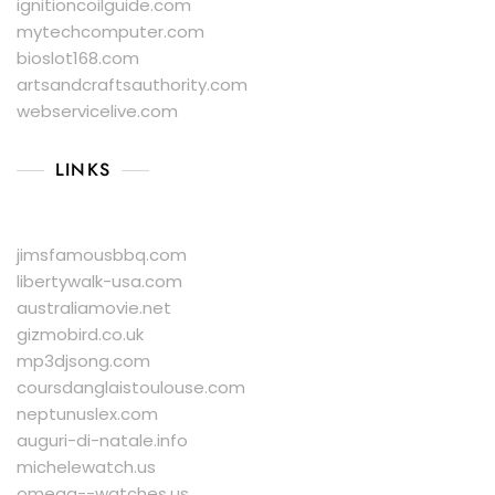
ignitioncoilguide.com
mytechcomputer.com
bioslot168.com
artsandcraftsauthority.com
webservicelive.com
LINKS
jimsfamousbbq.com
libertywalk-usa.com
australiamovie.net
gizmobird.co.uk
mp3djsong.com
coursdanglaistoulouse.com
neptunuslex.com
auguri-di-natale.info
michelewatch.us
omega--watches.us