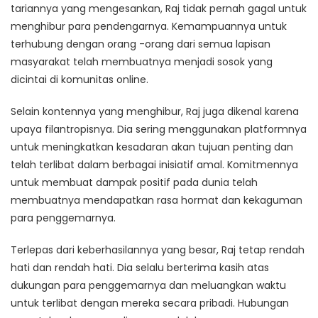
tariannya yang mengesankan, Raj tidak pernah gagal untuk
menghibur para pendengarnya. Kemampuannya untuk
terhubung dengan orang -orang dari semua lapisan
masyarakat telah membuatnya menjadi sosok yang
dicintai di komunitas online.
Selain kontennya yang menghibur, Raj juga dikenal karena
upaya filantropisnya. Dia sering menggunakan platformnya
untuk meningkatkan kesadaran akan tujuan penting dan
telah terlibat dalam berbagai inisiatif amal. Komitmennya
untuk membuat dampak positif pada dunia telah
membuatnya mendapatkan rasa hormat dan kekaguman
para penggemarnya.
Terlepas dari keberhasilannya yang besar, Raj tetap rendah
hati dan rendah hati. Dia selalu berterima kasih atas
dukungan para penggemarnya dan meluangkan waktu
untuk terlibat dengan mereka secara pribadi. Hubungan