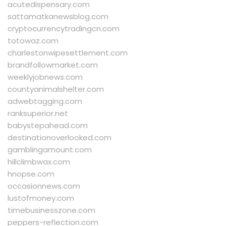
acutedispensary.com
sattamatkanewsblog.com
cryptocurrencytradingcn.com
totowaz.com
charlestonwipesettlement.com
brandfollowmarket.com
weeklyjobnews.com
countyanimalshelter.com
adwebtagging.com
ranksuperior.net
babystepahead.com
destinationoverlooked.com
gamblingamount.com
hillclimbwax.com
hnopse.com
occasionnews.com
lustofmoney.com
timebusinesszone.com
peppers-reflection.com