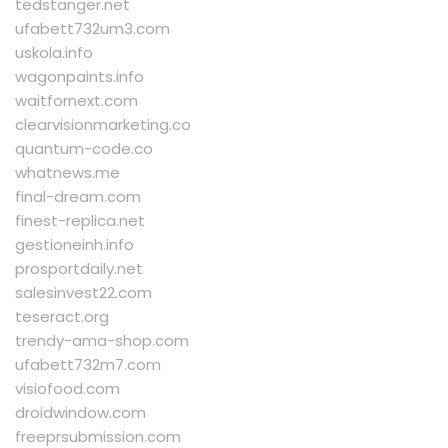
tedstanger.net
ufabett732um3.com
uskola.info
wagonpaints.info
waitfornext.com
clearvisionmarketing.co
quantum-code.co
whatnews.me
final-dream.com
finest-replica.net
gestioneinh.info
prosportdaily.net
salesinvest22.com
teseract.org
trendy-ama-shop.com
ufabett732m7.com
visiofood.com
droidwindow.com
freeprsubmission.com