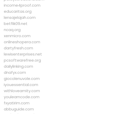
income4proof.com
educaritas.org
lensajelajah.com
betflik09.net
ncaq.org
xenmicro.com
onlineshopera.com
dartyfresh.com
lewisenterprises.net
pcsoftwarefree.org
dailylinking.com
dnafyx.com
giocolenuvole.com
iyouessential.com
withloveamity.com
youlearncode.com
fxyatirim.com
abbuguide.com