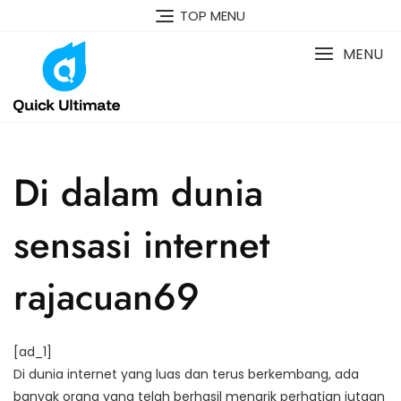
Skip
TOP MENU
to
content
MENU
Di dalam dunia
sensasi internet
rajacuan69
[ad_1]
Di dunia internet yang luas dan terus berkembang, ada
banyak orang yang telah berhasil menarik perhatian jutaan