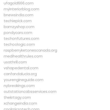
ufagold666.com
myinteriorblog.com
bnewsindia.com
techiepick.com
bamzyshop.com
pondycars.com
techonfutures.com
techoologic.com
raspberryketonescanada.org
medihealthrules.com
usathrill.com
vshapedental.com
canfandalucia.org
yourengineguide.com
nybreakings.com
outstationcabsservices.com
thekrtagy.com
xchangeindia.com
coolmicrotech.com