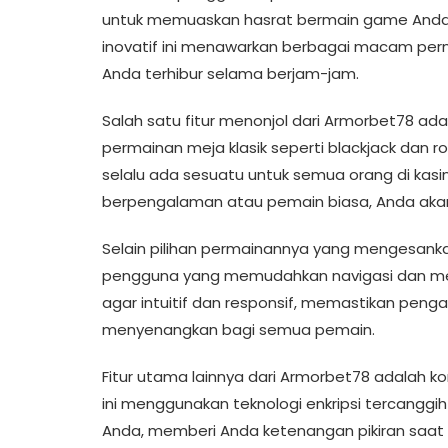
untuk memuaskan hasrat bermain game Anda, 
inovatif ini menawarkan berbagai macam pe
Anda terhibur selama berjam-jam.
Salah satu fitur menonjol dari Armorbet78 adal
permainan meja klasik seperti blackjack dan r
selalu ada sesuatu untuk semua orang di kasin
berpengalaman atau pemain biasa, Anda akan 
Selain pilihan permainannya yang mengesan
pengguna yang memudahkan navigasi dan mene
agar intuitif dan responsif, memastikan pen
menyenangkan bagi semua pemain.
Fitur utama lainnya dari Armorbet78 adalah 
ini menggunakan teknologi enkripsi tercanggih
Anda, memberi Anda ketenangan pikiran saat 