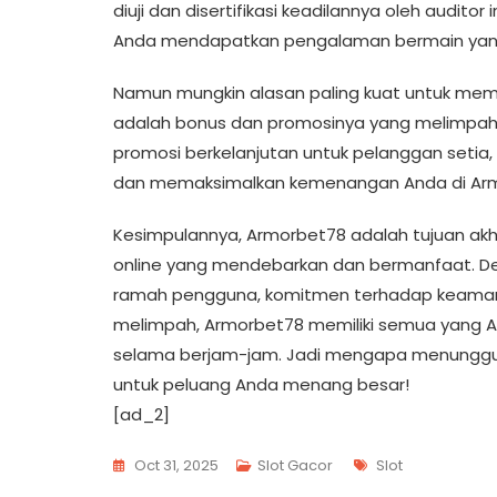
diuji dan disertifikasi keadilannya oleh audi
Anda mendapatkan pengalaman bermain yang adi
Namun mungkin alasan paling kuat untuk memil
adalah bonus dan promosinya yang melimpah.
promosi berkelanjutan untuk pelanggan setia
dan memaksimalkan kemenangan Anda di Arm
Kesimpulannya, Armorbet78 adalah tujuan akh
online yang mendebarkan dan bermanfaat. D
ramah pengguna, komitmen terhadap keamana
melimpah, Armorbet78 memiliki semua yang 
selama berjam-jam. Jadi mengapa menunggu? D
untuk peluang Anda menang besar!
[ad_2]
Tags
Oct 31, 2025
Slot Gacor
Slot