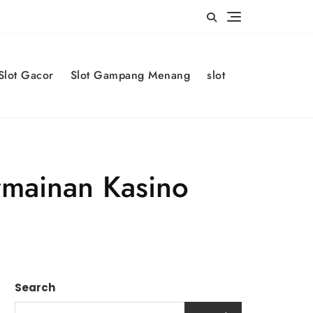
Slot Gacor
Slot Gampang Menang
slot
rmainan Kasino
Search