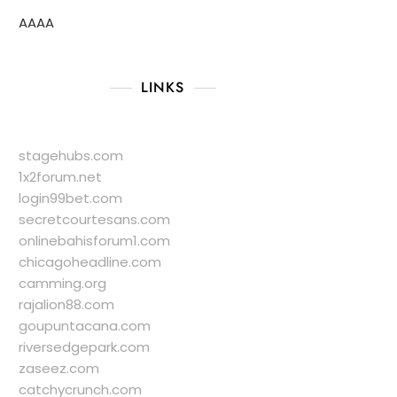
AAAA
LINKS
stagehubs.com
1x2forum.net
login99bet.com
secretcourtesans.com
onlinebahisforum1.com
chicagoheadline.com
camming.org
rajalion88.com
goupuntacana.com
riversedgepark.com
zaseez.com
catchycrunch.com