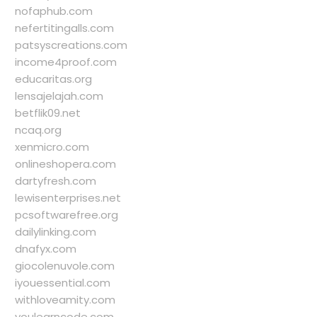
nofaphub.com
nefertitingalls.com
patsyscreations.com
income4proof.com
educaritas.org
lensajelajah.com
betflik09.net
ncaq.org
xenmicro.com
onlineshopera.com
dartyfresh.com
lewisenterprises.net
pcsoftwarefree.org
dailylinking.com
dnafyx.com
giocolenuvole.com
iyouessential.com
withloveamity.com
youlearncode.com